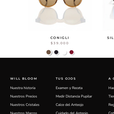
CONIGLI
SI
$39.000
WILL BLOOM
TUS OJOS
A
Nuestra historia
Examen y Receta
Hac
Nuestros Precios
Medir Distancia Pupilar
Tie
Nuestros Cristales
Calce del Anteojo
Reg
Nuestros Marcos
Cuidado del Anteojo
Cot