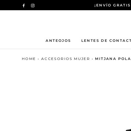
Saltar
¡ENVÍO GRATIS
al
contenido
ANTEOJOS
LENTES DE CONTAC
HOME
›
ACCESORIOS MUJER
›
MITJANA POL