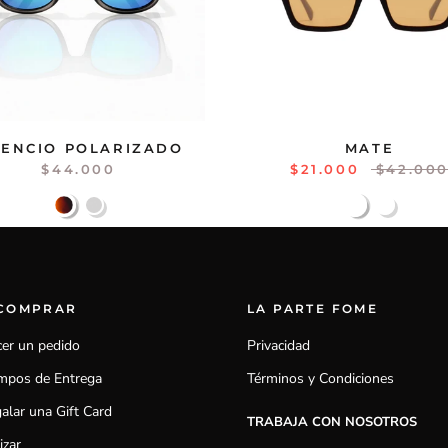
LENCIO POLARIZADO
MATE
$44.000
$21.000
$42.00
 COMPRAR
LA PARTE FOME
er un pedido
Privacidad
mpos de Entrega
Términos y Condiciones
alar una Gift Card
TRABAJA CON NOSOTROS
izar