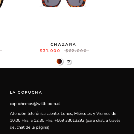
CHAZARA
0
$31.000
$62.000
LA COPUCHA
copuchemos@willbloom.cl
Atención telefónica cliente: Lunes, Miércoles y Viernes de
10:00 Hrs. a 12:30 Hrs. +569 33013292 (para chat, a través
del chat de la página)