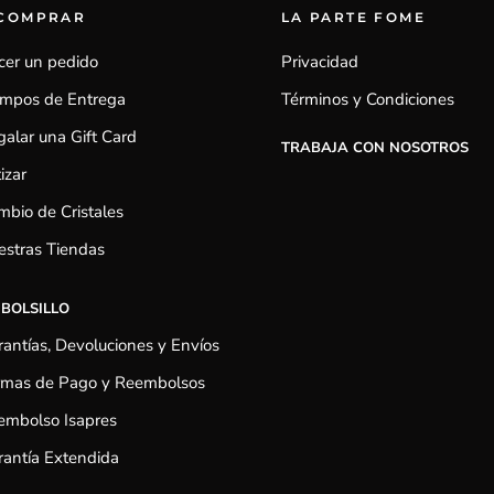
 COMPRAR
LA PARTE FOME
cer un pedido
Privacidad
empos de Entrega
Términos y Condiciones
alar una Gift Card
TRABAJA CON NOSOTROS
izar
bio de Cristales
estras Tiendas
 BOLSILLO
antías, Devoluciones y Envíos
rmas de Pago y Reembolsos
embolso Isapres
antía Extendida