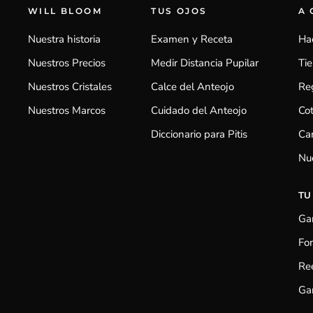
WILL BLOOM
TUS OJOS
A
Nuestra historia
Examen y Receta
Ha
Nuestros Precios
Medir Distancia Pupilar
Ti
Nuestros Cristales
Calce del Anteojo
Reg
Nuestros Marcos
Cuidado del Anteojo
Cot
Diccionario para Pitis
Cam
Nu
TU
Gar
Fo
Re
Gar