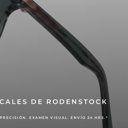
CALES DE RODENSTOCK
PRECISIÓN. EXAMEN VISUAL. ENVÍO 24 HRS.*