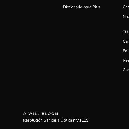
Diccionario para Pitis
Cam
Nue
TU
Gar
For
Ree
Gar
© WILL BLOOM
Resolución Sanitaria Óptica n°71119