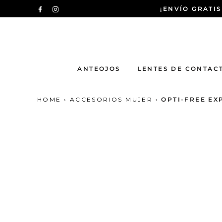
Saltar
¡ENVÍO GRATIS
al
contenido
ANTEOJOS
LENTES DE CONTAC
HOME
›
ACCESORIOS MUJER
›
OPTI-FREE EX