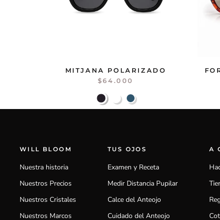
MITJANA POLARIZADO
FO
$64.000
WILL BLOOM
TUS OJOS
A
Nuestra historia
Examen y Receta
Hac
Nuestros Precios
Medir Distancia Pupilar
Tie
Nuestros Cristales
Calce del Anteojo
Reg
Nuestros Marcos
Cuidado del Anteojo
Cot