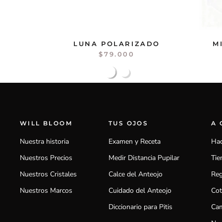
LUNA POLARIZADO
M
$79.000
WILL BLOOM
TUS OJOS
A
Nuestra historia
Examen y Receta
Hac
Nuestros Precios
Medir Distancia Pupilar
Tie
Nuestros Cristales
Calce del Anteojo
Reg
Nuestros Marcos
Cuidado del Anteojo
Cot
Diccionario para Pitis
Cam