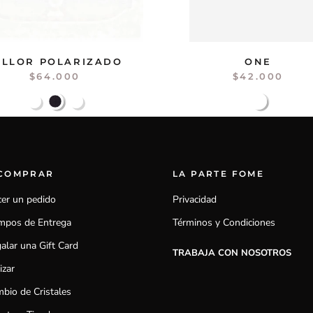
ILLOR POLARIZADO
ONE
$64.000
$42.000
 COMPRAR
LA PARTE FOME
er un pedido
Privacidad
mpos de Entrega
Términos y Condiciones
alar una Gift Card
TRABAJA CON NOSOTROS
izar
bio de Cristales