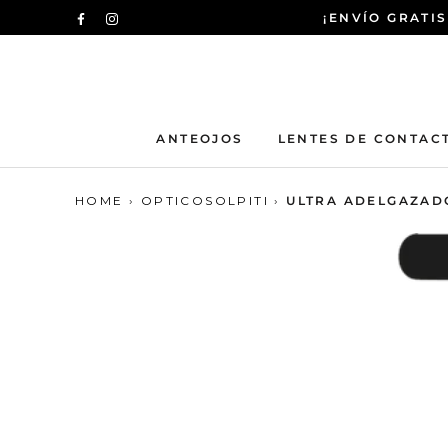
Saltar
¡ENVÍO GRATIS
al
contenido
ANTEOJOS
LENTES DE CONTAC
HOME
›
OPTICOSOLPITI
›
ULTRA ADELGAZADOS