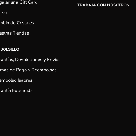
alar una Gift Card
TRABAJA CON NOSOTROS
izar
bio de Cristales
estras Tiendas
 BOLSILLO
antías, Devoluciones y Envíos
rmas de Pago y Reembolsos
embolso Isapres
antía Extendida