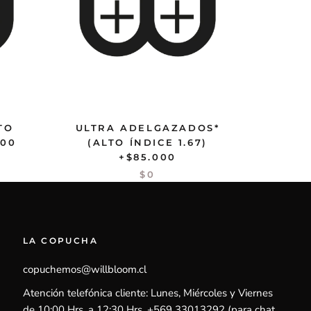
TO
ULTRA ADELGAZADOS*
000
(ALTO ÍNDICE 1.67)
+$85.000
$0
LA COPUCHA
copuchemos@willbloom.cl
Atención telefónica cliente: Lunes, Miércoles y Viernes
de 10:00 Hrs. a 12:30 Hrs. +569 33013292 (para chat,