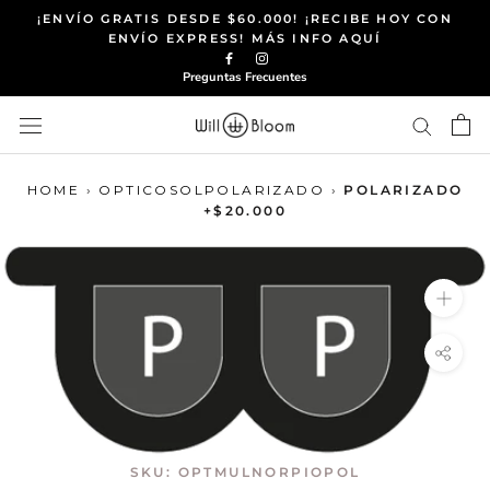
Saltar
¡ENVÍO GRATIS DESDE $60.000! ¡RECIBE HOY CON
al
ENVÍO EXPRESS! MÁS INFO AQUÍ
contenido
Preguntas Frecuentes
HOME
›
OPTICOSOLPOLARIZADO
›
POLARIZADO
+$20.000
SKU:
OPTMULNORPIOPOL