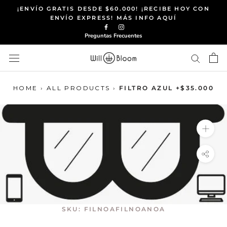
Saltar
¡ENVÍO GRATIS DESDE $60.000! ¡RECIBE HOY CON
al
ENVÍO EXPRESS! MÁS INFO AQUÍ
contenido
Preguntas Frecuentes
HOME
›
ALL PRODUCTS
›
FILTRO AZUL +$35.000
SKU:
FILNOAFILNOANOA