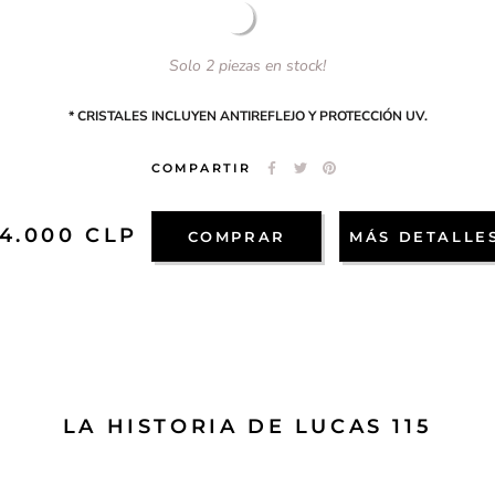
TRICOLOR
PATA
Solo 2 piezas en stock!
CAFE
* CRISTALES INCLUYEN ANTIREFLEJO Y PROTECCIÓN UV.
COMPARTIR
44.000 CLP
COMPRAR
MÁS DETALLE
LA HISTORIA DE LUCAS 115