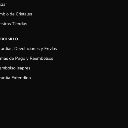
izar
bio de Cristales
estras Tiendas
 BOLSILLO
antías, Devoluciones y Envíos
rmas de Pago y Reembolsos
embolso Isapres
antía Extendida