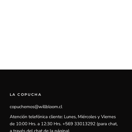
LA COPUCHA
copuchemos@willbloom.cl
Atención telefónica cliente: Lunes, Miércoles y Viernes
de 10:00 Hrs. a 12:30 Hrs. +569 33013292 (para chat,
a través del chat de la página)