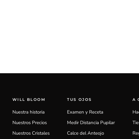
WILL BLOOM
TUS OJOS
A
Nuestra historia
Examen y Receta
Ha
Nuestros Precios
Medir Distancia Pupilar
Ti
Nuestros Cristales
Calce del Anteojo
Reg