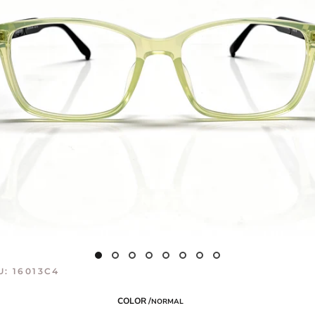
U:
16013C4
COLOR /
NORMAL