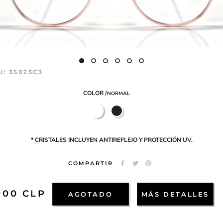
U:
35025C3
COLOR /
NORMAL
BLANCO
NEGRO
Y
TERRACOTA
* CRISTALES INCLUYEN ANTIREFLEJO Y PROTECCIÓN UV.
COMPARTIR
000 CLP
AGOTADO
MÁS DETALLES