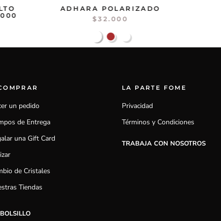
LTO
ADHARA POLARIZADO
.000
$32.000
 COMPRAR
LA PARTE FOME
er un pedido
Privacidad
mpos de Entrega
Términos y Condiciones
alar una Gift Card
TRABAJA CON NOSOTROS
izar
bio de Cristales
stras Tiendas
 BOLSILLO